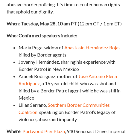
abusive border policing. It’s time to center human rights
that uphold our dignity.
When: Tuesday, May 28, 10 am PT
(12 pm CT / 1 pm ET)
Who: Confirmed speakers include:
Maria Puga, widow of
Anastasio Hernández Rojas
killed by Border agents
Jovanny Hernández, sharing his experience with
Border Patrol in New Mexico
Araceli Rodriguez, mother of
José Antonio Elena
Rodríguez
, a 16 year old child, who was shot and
killed by a Border Patrol agent while he was still in
Mexico
Lilian Serrano,
Southern Border Communities
Coalition
, speaking on Border Patrol’s legacy of
violence, abuse and impunity
Where
:
Portwood Pier Plaza
,
940 Seacoast Drive, Imperial